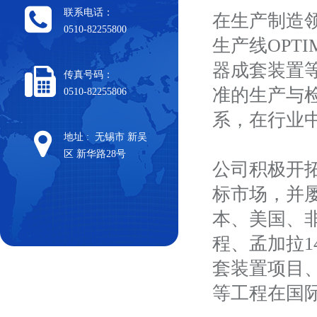
联系电话：
在生产制造领
0510-82255800
生产线OPT
器成套装置
传真号码：
准的生产与
0510-82255806
系，在行业中
地址 : 无锡市 新吴
区 新华路28号
公司积极开
标市场，并
本、美国、
程、孟加拉
套装置项目
等工程在国